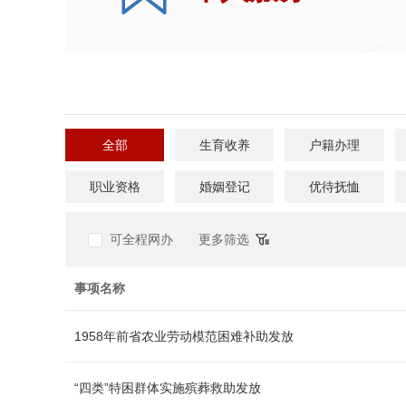
全部
生育收养
户籍办理
职业资格
婚姻登记
优待抚恤
公共安全
司法公证
环保绿化
可全程网办
更多筛选
事项名称
1958年前省农业劳动模范困难补助发放
“四类”特困群体实施殡葬救助发放