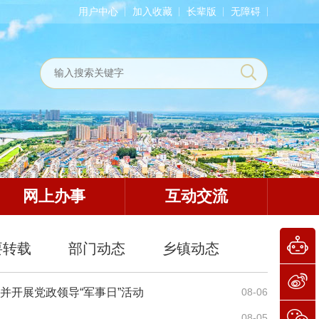
用户中心
加入收藏
长辈版
无障碍
网上办事
互动交流
要转载
部门动态
乡镇动态
并开展党政领导“军事日”活动
08-06
08-05