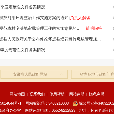
一季度规范性文件备案情况
展芡河湖环境整治工作实施方案的通知
负责人解读
|
怀远县人民政府印发关于进一步规范农村宅基地审批管理工作的实施意见的通知
简明问答
|
【规范性文件程序开展情况】怀远县人民政府关于公布修改怀远县烟花爆竹燃放管理规定的决定的通知
四季度规范性文件备案情况
安徽省人民政府网站
省内各地市政府门
网站地图
|
联系我们
|
使用帮助
|
网站声明
|
隐私声明
5014844号-1
网站标识码：3403210008
皖公网安备34032102
民政府办公室
网站运维电话：0552-8212823
地址：怀远县禹都大