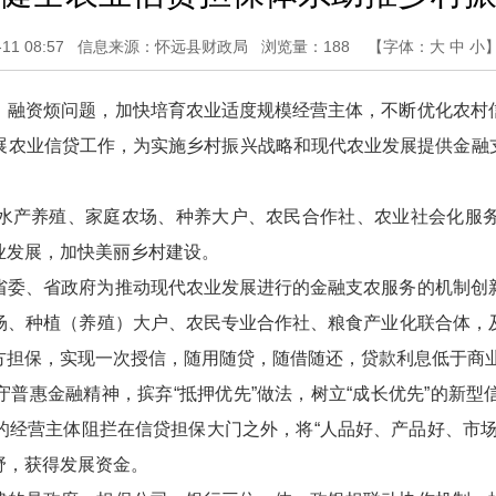
1 08:57
信息来源：怀远县财政局
浏览量：
188
【字体：
大
中
小
、融资烦问题，加快培育农业适度规模经营主体，不断优化农村
农业信贷工作，为实施乡村振兴战略和现代农业发展提供金融支
水产养殖、家庭农场、种养大户、农民合作社、农业社会化服
业发展，加快美丽乡村建设。
省委、省政府为推动现代农业发展进行的金融支农服务的机制创
场、种植（养殖）大户、农民专业合作社、粮食产业化联合体，
方担保，实现一次授信，随用随贷，随借随还，贷款利息低于商
普惠金融精神，摈弃“抵押优先”做法，树立“成长优先”的新
的经营主体阻拦在信贷担保大门之外，将“人品好、产品好、市场
野，获得发展资金。