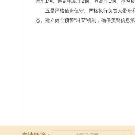
淤车1辆、巡逻电瓶车2辆、登高车1辆、抢险皮
五是严格值班值守。严格执行负责人带班
态。建立健全预警“叫应”机制，确保预警信息