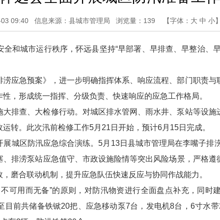
3 09:40
信息来源：县城市管理局
浏览量：
139
【字体：
大
中
小
安全和城市运行秩序，怀远县坚持“早部署、早排查、早整治、早
排涝应急预案》，进一步明确指挥体系、响应流程、部门职责与
作性，形成统一指挥、分级负责、快速响应的应急工作格局。
施大排查、大检修行动。对城区排水管网、雨水井、泵站等设施
运转。此次汛前检修工作5月21日开始，预计6月15日完成。
展城区防汛应急综合演练。5月13日县城市管理局在李嘴子排涝
塞、排涝泵站应急值守、市政设施险情等突出风险场景，严格遵
效，磨合联动机制，提升应急队伍快速反应与协同作战能力。
，不可用而无备”的原则，对防汛物资进行全面盘点补充，同时
前共储备铁锨20把、应急移动泵7台，发电机8台，6寸水带2