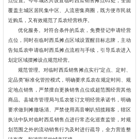
点位置。今年城区共设置临时西瓜销售摊点61处，全面
覆盖主城区居民集中区、人流密集商圈，既方便市民就
近购瓜，又有效规范了瓜农经营秩序。
优化服务。对符合条件的瓜农，免费登记申请经营
点位，同时在临时西瓜摊点区域设置醒目标志牌，主动
告知瓜农申请临时西瓜摊点流程与手续，引导瓜农进入
划定区域摆摊设点规范经营。
规范管理。对临时西瓜销售摊点实行“定点、定时、
定品类”标准化管控模式，明确要求瓜农在规定时间、规
定地点销售，严禁擅自更换销售点位或超范围经营其他
商品。县城市管理局与瓜农签订文明经营承诺书，明确
要求做到摊撤场清、严禁使用高音喇叭招揽顾客，辖区
执法中队对临时西瓜销售点进行常态化巡查监管，对规
划范围之外的流动销售行为及时进行疏导，全力营造整