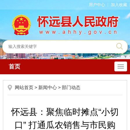
用户中心
加入收藏
首页
导
航
网站首页
>
新闻中心
>
部门动态
怀远县：聚焦临时摊点“小切
口” 打通瓜农销售与市民购