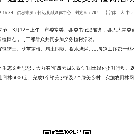
15:34
信息来源：怀远县融媒体中心
浏览量：
794
【字体：
大
中
时节。3月12日上午，市委常委、县委书记潘君齐，县人大常委
务植树点，与干部群众共同参加义务植树活动。
挥锹铲土、扶苗定根、培土围堰、提水浇灌……每道工序都一丝
态文明思想，大力实施“四旁四边四创”国土绿化提升行动。202
亩、封山育林6000亩、完成1个绿美乡镇及2个绿美乡村，实施农