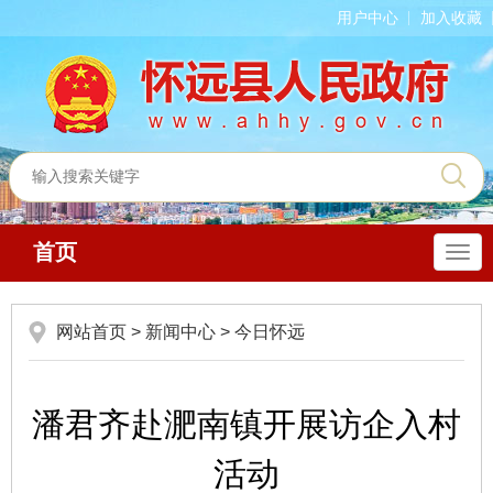
用户中心
加入收藏
首页
导
航
网站首页
>
新闻中心
>
今日怀远
潘君齐赴淝南镇开展访企入村
活动