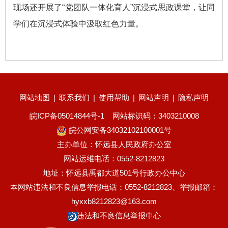
现场还开展了“党团队一体化育人”沉浸式思政课堂，让同
学们在沉浸式体验中汲取红色力量。
网站地图
|
联系我们
|
使用帮助
|
网站声明
|
隐私声明
皖ICP备05014844号-1
网站标识码：3403210008
皖公网安备34032102100001号
主办单位：怀远县人民政府办公室
网站运维电话：0552-8212823
地址：怀远县禹都大道501号行政办公中心
本网站违法和不良信息举报电话：0552-8212823、举报邮箱：
hyxxb8212823@163.com
违法和不良信息举报中心