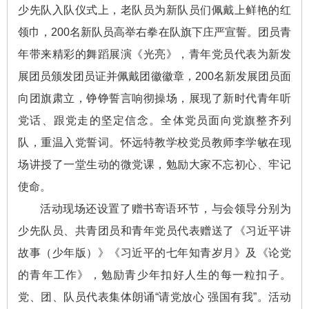
少先队入队仪式上，老队员为新队员们佩戴上鲜艳的红
领巾，200名新队员高举右拳在队旗下庄严宣誓。团员青
年带来精彩的舞蹈展演《光亮》，青年党员代表为新发
展团员颁发团员证并佩戴团徽徽章，200名新发展团员面
向团旗肃立，铮铮誓言响彻操场，展现了新时代青年听
党话、跟党走的坚定信念。全体党员面向党旗整齐列
队，重温入党誓词。怀远特教学校党员教师李学敏在现
场讲授了一堂生动的微党课，勉励大家不忘初心、牢记
使命。
活动现场还设置了赠书寄语环节，与会领导分别为
少先队员、共青团员和青年党员代表赠送了《习近平讲
故事（少年版）》《习近平的七年知青岁月》及《论党
的青年工作》，勉励青少年扣好人生的每一粒扣子。
党、团、队员代表集体朗诵“请党放心 强国有我”。活动