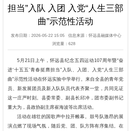
担当”入队 入团 入党“人生三部
曲”示范性活动
发布日期：2026-05-22 15:05
信息来源：怀远县融媒体中心
浏览量：
628
5月21日上午，怀远县纪念五四运动107周年暨“奋
进‘十五五’青春挺膺担当”入队、入团、入党“人生三部
曲”示范性活动在怀远实验中学举行。来自全县的青年党
员、新发展团员及新入队队员代表齐聚一堂，共同见证
这一庄严时刻。县委常委、副县长邱冲，团市委副书记
董大为，县政协副主席崔海波等出席活动。
活动在雄壮的国歌声中拉开帷幕。鼓号队激昂的展
演点燃了现场气氛，随后党、团、队方阵有序集结。在