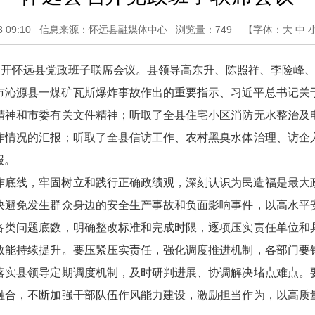
09:10
信息来源：怀远县融媒体中心
浏览量：
749
【字体：
大
中
召开怀远县党政班子联席会议。县领导高东升、陈照祥、李险峰
市沁源县一煤矿瓦斯爆炸事故作出的重要指示、习近平总书记关
精神和市委有关文件精神；听取了全县住宅小区消防无水整治及
作情况的汇报；听取了全县信访工作、农村黑臭水体治理、访企
报。
作底线，牢固树立和践行正确政绩观，深刻认识为民造福是最大
决避免发生群众身边的安全生产事故和负面影响事件，以高水平
各类问题底数，明确整改标准和完成时限，逐项压实责任单位和
效能持续提升。要压紧压实责任，强化调度推进机制，各部门要
落实县领导定期调度机制，及时研判进展、协调解决堵点难点。
融合，不断加强干部队伍作风能力建设，激励担当作为，以高质