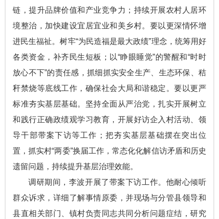
链，提升品牌价值和产业竞争力；持续开展农村人居环
境整治，加快建设宜居宜业和美乡村。要以更深情怀增
进民生福祉。树牢“为民造福是最大政绩”理念，统筹用好
各类资金，补齐民生短板；以“睁眼睡觉”的警醒和“时时
放心不下”的责任感，抓细抓实安全生产、生态环保、秸
秆禁烧等底线工作，确保社会大局和谐稳定。要以更严
标准夯实基层基础。坚持全面从严治党，扎实开展树立
和践行正确政绩观学习教育，开展好访企入村活动、领
导干部带案下访等工作；把夯实基层基础摆在突出位
置，抓实村“两委”换届工作，常态化化解信访矛盾和历史
遗留问题，持续提升基层治理效能。
调研期间，李波开展了带案下访工作。他耐心倾听
群众诉求，详细了解事情原委，并现场与分管县领导和
县直相关部门、镇村负责同志共同分析问题症结，研究