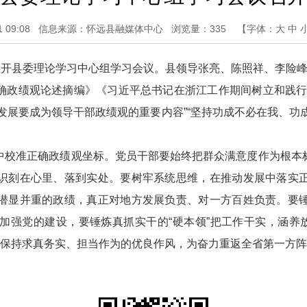
09:08
信息来源：怀远县融媒体中心
浏览量：
335
【字体：
大
中
召开县委理论学习中心组学习会议。县领导张亮、陈照祥、李险
确政绩观论述摘编》《习近平总书记在浙江工作期间树立和践行
量发展要成为领导干部政绩观的重要内容”“坚持功成不必在我、功
中校准正确政绩观坐标。党员干部要始终把群众满意度作为根本
识刻在心里、落到实处。要树牢系统思维，在推动发展中落实
潜显并重的政绩，真正对地方发展负责、对一方百姓负责。要
加强党的建设，要锤炼真抓实干的“硬本领”把工作干实，涵养放
终保持求真务实、担当作为的优良作风，为奋力重返全省第一方