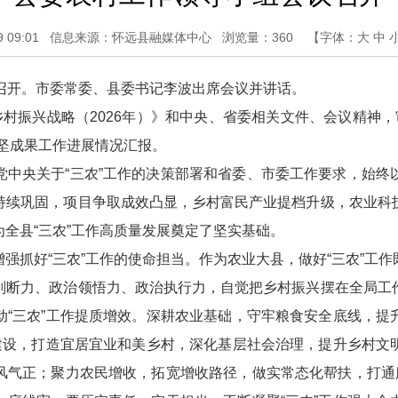
09:01
信息来源：怀远县融媒体中心
浏览量：
360
【字体：
大
中
召开。市委常委、县委书记李波出席会议并讲话。
乡村振兴战略（2026年）》和中央、省委相关文件、会议精神，
坚成果工作进展情况汇报。
党中央关于“三农”工作的决策部署和省委、市委工作要求，始终
持续巩固，项目争取成效凸显，乡村富民产业提档升级，农业科
全县“三农”工作高质量发展奠定了坚实基础。
强抓好“三农”工作的使命担当。作为农业大县，做好“三农”工
判断力、政治领悟力、政治执行力，自觉把乡村振兴摆在全局工
动“三农”工作提质增效。深耕农业基础，守牢粮食安全底线，提
”建设，打造宜居宜业和美乡村，深化基层社会治理，提升乡村文
风气正；聚力农民增收，拓宽增收路径，做实常态化帮扶，打通服