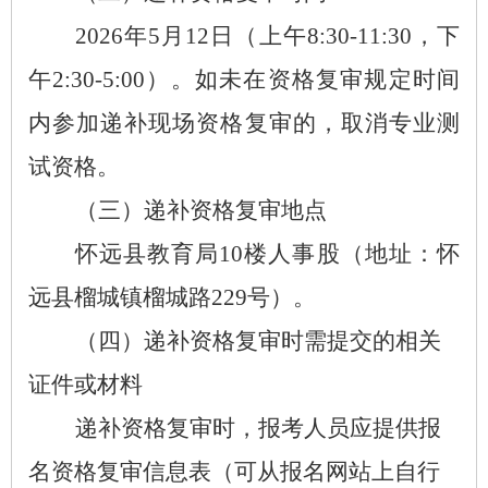
2026
年
5
月
12
日（上午
8:30-1
1
:
3
0
，下
午
2:30-5:00
）。如未在资格复审规定时间
内参加
递补
现场资格复审的，取消专业测
试资格。
（三）
递补
资格复审地点
怀远县
教育局
10
楼人事股
（
地址：怀
远县榴城镇榴城路
229
号）
。
（四）
递补
资格复审时需提交的相关
证件或材料
递补
资格复审时，报考人员应提供报
名资格复审信息表（可从报名网站上自行