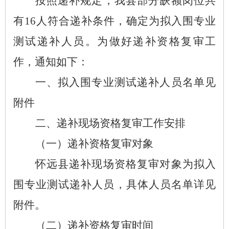
按照递补规定，我县部分缺额岗位共
有
16
人符合递补条件，确定为拟入围专业
测试递补人员。为做好递补资格复审工
作，通知如下：
一
、拟入围专业测试
递补
人员名单见
附件
二
、
递补
现场资格复审工作安排
（一）
递补
资格复审对象
怀远县
递补
现场资格复审对象为拟入
围专业测试
递补
人员，具体人员名单详见
附件。
（二）
递补
资格复审时间