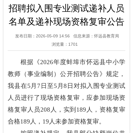
招聘拟入围专业测试递补人员
名单及递补现场资格复审公告
发布日期：2026-05-09 14:56
信息来源：怀远县教育局
浏览量：
1701
根据《
2026
年度蚌埠市怀远县中小学
教师（事业编制）公开招聘
公告
》规定，
我县在
5
月
7
日
至
5
月
8
日
对拟入围专业测试
人员进行了现场资格复审，应参加现场资
格复审人员
208
人，实到
189
人，资格复审
合格
1
8
9
人，
19
人未参加资格复审。