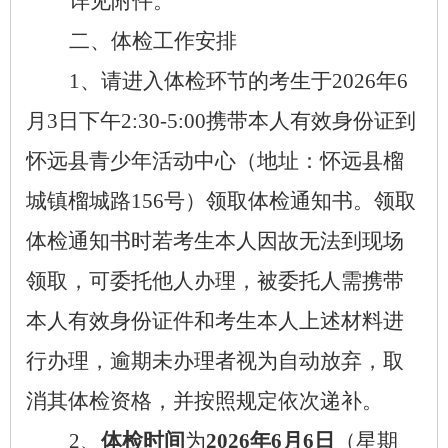
详见附件
。
二、体检工作安排
1
、
请进入体检环节的考生于
2026
年
6
月
3
日下午
2:30-5
:
0
0
携带本人有效身份证到
怀远县青少年活动中心（地址：怀远县榴
城镇榴城路
156
号）领取体检通知书。
领取
体检通知书时若考生本人因故无法到现场
领取，可委托他人办理，被委托人需携带
本人有效身份证件和考生本人上述材料进
行办理，逾期未办理者视为自动放弃，取
消其体检资格，并按照规定依次递补。
2
、
体检时间
为
2026
年
6
月
6
日
（星期