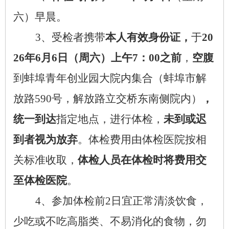
六）早晨。
3
、受检者携带
本人有效身份证，
于
20
26
年
6
月
6
日（周六）上午
7
：
00
之前
，
空腹
到蚌埠青年创业园大院内集合（蚌埠市解
放路
590
号，解放路立交桥东南侧院内）
，
统一到达
指定地点，进行体检，
未到或迟
到者视为放弃
。体检费用由体检医院按相
关标准收取，
体检人员在体检时将费用交
至体检医院
。
4
、参加体检前
2
日宜正常清淡饮食，
少吃或不吃高脂类、不易消化的食物，勿