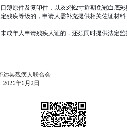
户口簿原件及复印件，
以及
3
张
2
寸
近期免冠白底彩
判定残疾等级的，申请人需补充提供相关佐证材料
和未成年人申请残疾人证的，还须同时提供法定监
怀远县残疾人联合会
2026
年
6
月
2
日