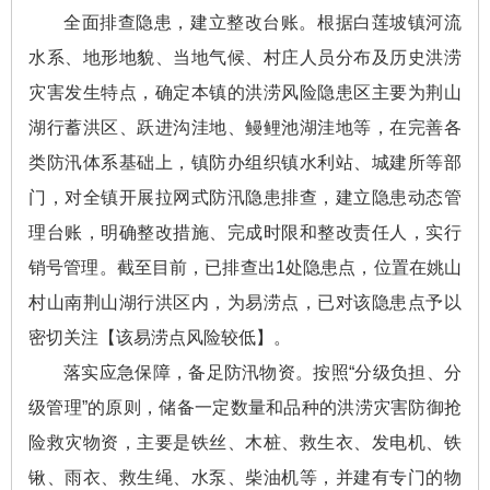
全面排查隐患，建立整改台账。根据白莲坡镇河流
水系、地形地貌、当地气候、村庄人员分布及历史洪涝
灾害发生特点，确定本镇的洪涝风险隐患区主要为荆山
湖行蓄洪区、跃进沟洼地、鳗鲤池湖洼地等，在完善各
类防汛体系基础上，镇防办组织镇水利站、城建所等部
门，对全镇开展拉网式防汛隐患排查，建立隐患动态管
理台账，明确整改措施、完成时限和整改责任人，实行
销号管理。截至目前，已排查出1处隐患点，位置在姚山
村山南荆山湖行洪区内，为易涝点，已对该隐患点予以
密切关注【该易涝点风险较低】。
落实应急保障，备足防汛物资。按照“分级负担、分
级管理”的原则，储备一定数量和品种的洪涝灾害防御抢
险救灾物资，主要是铁丝、木桩、救生衣、发电机、铁
锹、雨衣、救生绳、水泵、柴油机等，并建有专门的物