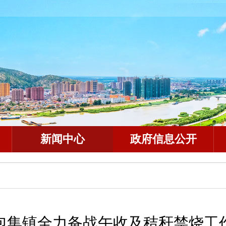
新闻中心
政府信息公开
包集镇全力备战午收及秸秆禁烧工