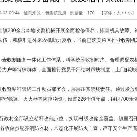
03 09:44
信息来源：包集镇政府
浏览量：
170
【字体：
大
中
小
】
全镇280余台本地收割机械开展全面检修保养，排查机具故障、
队伍，积极引进外来农机助力夏收，当前已落实跨区作业收割机3
小麦收割服务一体化工作体系，科学统筹收割时序、合理调配农机
劳力户等特殊群体，全面推行党员干部结对帮扶制度，上门解决
夏收暨秸秆禁烧工作动员部署会，层层压实禁烧责任。通过发放
守帐篷、灭火器等防控物资，设置226个值守点，组织700
个行政村全部设立秸秆收储点位，实现村级收储全覆盖。镇里召
。各收储点配齐消防器材，常态化开展防火自查，严守安全生产