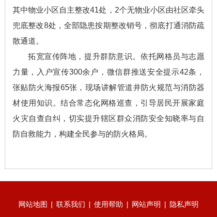
其中物业小区自主整改41处，2个无物业小区由社区牵头
兜底整改8处，全部隐患按期整改销号，彻底打通消防疏
散通道。
拓宽宣传阵地，提升群防意识。依托网格员与志愿
力量，入户宣传300余户，微信群推送安全提示42条，
张贴防火海报65张，现场讲解管道井防火规范与消防器
材使用知识。结合常态化网格巡查，引导居民开展家庭
火灾自查自纠，切实提升辖区群众消防安全知晓率与自
防自救能力，构建全民参与的防火格局。
网站地图
|
联系我们
|
使用帮助
|
网站声明
|
隐私声明