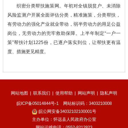
织密分类帮扶施策网。年初对全镇脱贫户、未消除
风险监测户开展全面评估分类，精准施策，分类帮扶，
有劳动力的强化产业就业带动，弱半劳动力的用足公益
岗位，无劳动力的兜牢救助保障。上半年制定“一户一
策”帮扶计划1225份，已逐户落实到位，让帮扶更有温
度、措施更见精度。
网站地图
|
联系我们
|
使用帮助
|
网站声明
|
隐私声明
皖ICP备05014844号-1
网站标识码：3403210008
皖公网安备34032102100001号
主办单位：怀远县人民政府办公室
网站运维电话：0552-8212823