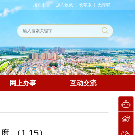
用户中心
加入收藏
长辈版
无障碍
网上办事
互动交流
 （1.15）