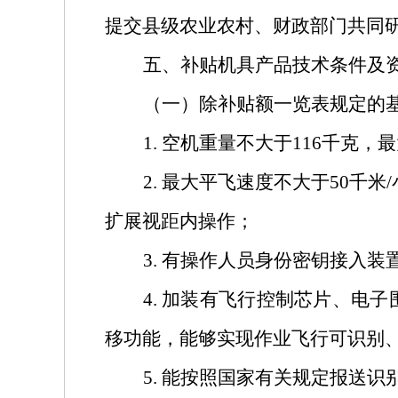
提交县级农业农村、财政部门共同
五、补贴机具产品技术条件及
（一）除补贴额一览表规定的
1.
空机重量不大于
116
千克，最
2.
最大平飞速度不大于
50
千米
/
扩展视距内操作；
3.
有操作人员身份密钥接入装
4.
加装有飞行控制芯片、电子
移功能，能够实现作业飞行可识别
5.
能按照国家有关规定报送识