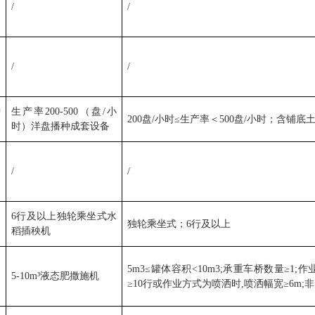
/
/
/
/
种
生产率
200-500
（盘
/
小
200
盘
/
小时
≤
生产率＜
500
盘
/
小时；含铺底
时）洋盘播种成套设备
/
/
6
行及以上独轮乘坐式水
独轮乘坐式；
6
行及以上
稻插秧机
5m3≤
罐体容积
<10m3;
承重车桥数量
≥1;
作
5-10m³
液态肥撒施机
≥10
行或作业方式为喷洒时
,
喷洒幅宽
≥6m;
非