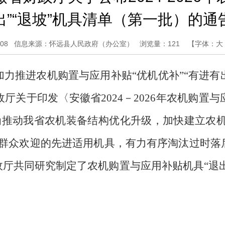
出”“退坡”机具清单（第一批）的通
08
信息来源：怀远县人民政府（办公室）
浏览量：
121
【字体：
大
加力推进农机购置与应用补贴
“
优机优补
”“
有进有
政厅关于印发〈安徽省
2024
－
2026
年农机购置与
为推动我省农机装备结构优化升级，加快建立农
群众欢迎的先进适用机具，有力有序淘汰过时落
政厅共同研究制定了农机购置与应用补贴机具
“
退