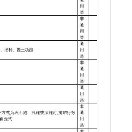
用
类
非
通
用
类
通
土、播种、覆土功能
用
类
非
通
用
类
通
用
类
非
业方式为表面施、浅施或深施时
,
施肥行数
通
自走式
用
类
非