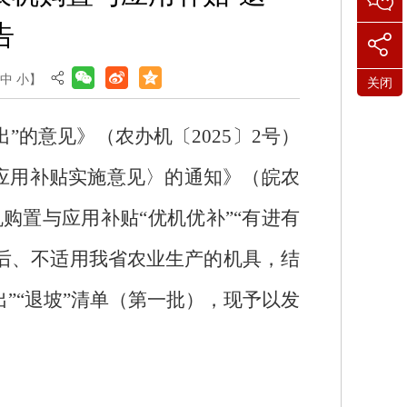
告
中
小
】
关闭
出
”
的意见》（农办机〔
2025
〕
2
号）
应用补贴实施意见〉的通知》（皖农
机购置与应用补贴
“
优机优补
”“
有进有
后、不适用我省农业生产的机具，结
出
”“
退坡
”
清单（第一批），现予以发