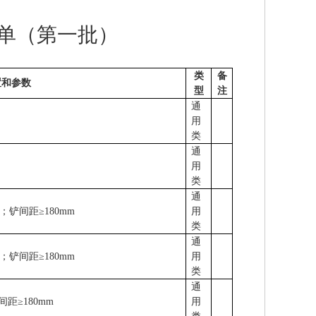
单（第一批）
类
备
置和参数
型
注
通
用
类
通
用
类
通
；铲间距
≥180mm
用
类
通
；铲间距
≥180mm
用
类
通
间距
≥180mm
用