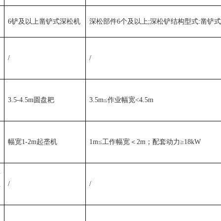
6
铲及以上凿铲式深松机
深松部件
6
个及以上
;
深松铲结构型式
:
凿铲
/
/
、
3.5-4.5m
圆盘耙
3.5m≤
作业幅宽
<4.5m
幅宽
1-2m
起垄机
1m≤
工作幅宽＜
2m
；配套动力
≥18kW
平
理
/
/