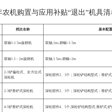
年农机购置与应用补贴
“
退出
”
机具清
档次名称
基本配
双轴
1-1.5m
旋耕机
双轴
;1m≤
耕幅
<1.5m
双轴
1.5
－
2m
旋耕机
双轴
;1.5m≤
耕幅
<2m
2-3
铲偏柱式、全方位式
深松部件
2
、
3
个；深松铲结构型式：凿铲式
深松机
2-3
铲凿铲式深松机
深松部件
2
、
3
个；深松铲结构型式：凿铲式
4-5
铲凿铲式深松机
深松部件
4
、
5
个
;
深松铲结构型式
:
凿铲式
;
铲