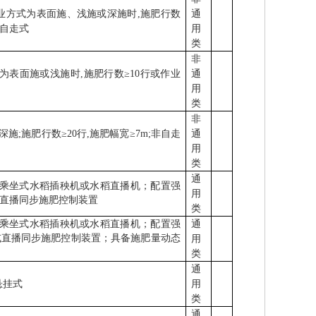
业方式为表面施、浅施或深施时
,
施肥行数
通
自走式
用
类
非
为表面施或浅施时
,
施肥行数
≥10
行或作业
通
用
类
非
深施
;
施肥行数
≥20
行
,
施肥幅宽
≥7m;
非自走
通
用
类
通
乘坐式水稻插秧机或水稻直播机；配置强
用
直播同步施肥控制装置
类
乘坐式水稻插秧机或水稻直播机；配置强
通
或直播同步施肥控制装置；具备施肥量动态
用
类
通
悬挂式
用
类
通