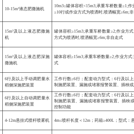
10m3≤
罐体容积
<15m3;
承重车桥数量
≥1;
作
10-15m³
液态肥撒施机
≥10
行或作业方式为喷洒时
,
喷洒幅宽
≥6m;
非
15m³
及以上液态肥撒施
罐体容积
≥15m3;
承重车桥数量
≥2;
作业方式
机
方式为喷洒时
,
喷洒幅宽
≥6m;
非自走式
15m³
及以上液态肥深施
罐体容积
≥15m3;
承重车桥数量
≥2;
作业方式
:
撒施机
式
6
行及以上手动调肥量水
工作行数
≥6
行；配套动力型式：
6
行及以上
制施肥装置、漏施或堵塞报警装置、插秧或
稻侧深施肥装置
工作行数
≥6
行；配套动力型式：
6
行及以上
6
行及以上自动调肥量水
制施肥装置、漏施或堵塞报警装置、插秧
稻侧深施肥装置
控制功能
4-12m
悬挂式喷杆喷雾机
4m≤
喷杆长度＜
12m
；药箱
≥400L
；型式：