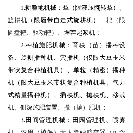
1.耕整地机械：犁（限液压翻转犁）、
旋耕机（限履带自走式旋耕机）、
耙（限
圆盘耙、驱动耙）、
埋茬起浆机；
2.种植施肥机械：育秧（苗）播种设
备、旋耕播种机、穴播机（仅限大豆玉米
带状复合种植机具）、单粒（精密）播种
机（限大豆玉米带状复合种植机具、气力
式精量播种机）、插秧机、抛秧机、移栽
机、侧深施肥装置、
撒（抛）肥机
；
3.田间管理机械：田园管理机、喷雾
机、
农用（植保）无人驾驶航空器（可含