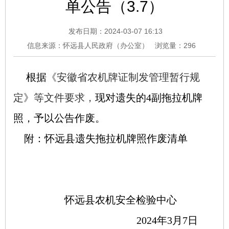
单公告（3.7）
发布日期：2024-03-07 16:13
信息来源：怀远县人民政府（办公室）
浏览量：
296
根据
《安徽省农机牌证制发管理暂行规
定》等文件要求，
现
对遗失的
4副拖拉机牌
照，
予以公告作废。
附：
怀远县遗失拖拉机
牌
照
作废清单
怀远县农机安全检验中心
202
4
年
3
月
7
日