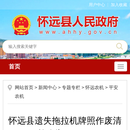
用户中心
加入收藏
首页
导
航
网站首页
>
新闻中心
>
专题专栏
>
怀远农机
>
平安
农机
怀远县遗失拖拉机牌照作废清