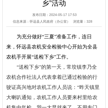
乡”活动
发布日期：2024-05-17 17:53
信息来源：怀远县人民政府（办公室）
浏览量：
328
为
充分做好
“三夏”准备工作
，连日
来，
怀远县农机安全检验中心
开始
为全县
农机手开展
“送检下乡”工作
。
“送检下乡”的第一天，
常坟镇李乃全
农机合作社法人代表
拿着已通过检验的
行
驶证
高兴地对农机工作人员说：
“昨天
镇
里
大喇叭通知，农机工作人员要来
村
里给农
机集中年检，我一大早就来了，不用专门