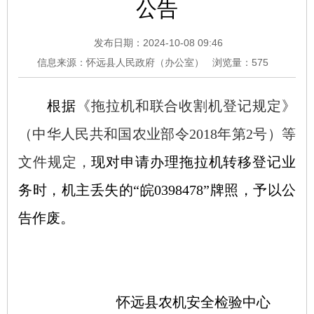
公告
发布日期：2024-10-08 09:46
信息来源：怀远县人民政府（办公室）
浏览量：
575
根据
《
拖拉机和联合收割机登记规定
》
（
中华人民共和国农业部令
2018年第2号
）
等
文件
规定
，
现对
申请办理
拖拉机
转移登记业
务时，机主丢失
的
“
皖
0398478”
牌照，予以公
告作废。
怀远县农机安全检验中心