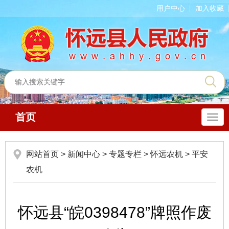
用户中心
加入收藏
首页
导
航
网站首页
>
新闻中心
>
专题专栏
>
怀远农机
>
平安
农机
怀远县“皖0398478”牌照作废