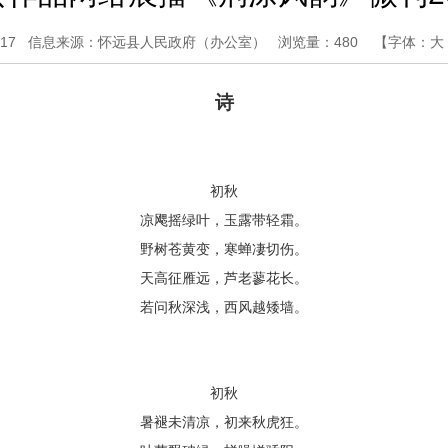
17
信息来源：怀远县人民政府（办公室）
浏览量：
480
【字体：
大
诗
初秋
凉飔摇绿叶，玉露带轻霜。
野树苍黄变，寒蝉凄切伤。
天高征雁远，芦老蓼花长。
若问秋深浅，西风越矮墙。
初秋
暑褪未清凉，初来秋虎狂。