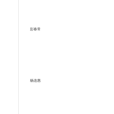
彭春常
杨连惠