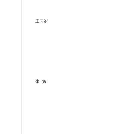
王同岁
张
隽