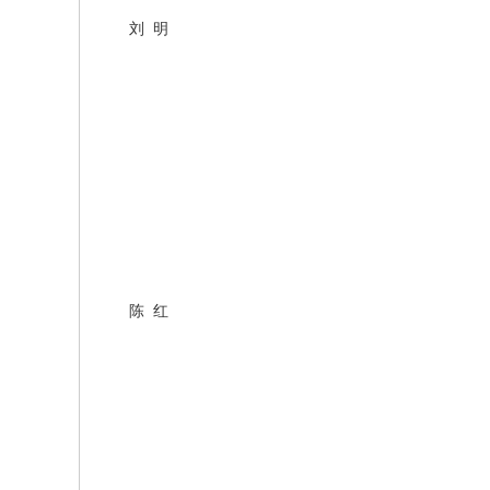
刘
明
陈
红