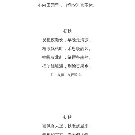
心向田园里，《悯农》言不休。
初秋
炎徂夜渐长，早晚觉清凉。
梧欲飘枯叶，禾思脱靓装。
鸣蝉凄北乱，征雁备南翔。
榴坠洼坡遍，荆涂贡果乡。
注：炎徂：炎夏消退。
初秋
署风炎未退，秋老虎威来。
碧树如霜打，青禾似火煨。