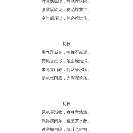
叶蔫飘破绿，蝉噪惮骄阳。
微露晨欣见，稀花蝶亦忙。
令时循序过，何必惹忧伤。
初秋
暑气淫威在，鸣蝉不寂寥。
荷风香已尽，池面燥难消。
未见青山静，何从绿水聊。
清凉凭雨露，光彩渐箫条。
初秋
风凉暑渐收，身爽意悠悠。
偶得清闲乐，也烹茶水酬。
透帘蝉自唳，绿叶色难留。