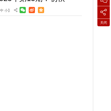
中
小
】
关闭