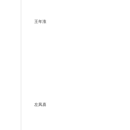
王年淮
左凤喜