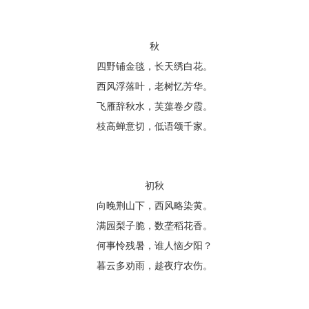
秋
四野铺金毯，长天绣白花。
西风浮落叶，老树忆芳华。
飞雁辞秋水，芙蕖卷夕霞。
枝高蝉意切，低语颂千家。
初秋
向晚荆山下，西风略染黄。
满园梨子脆，数垄稻花香。
何事怜残暑，谁人恼夕阳？
暮云多劝雨，趁夜疗农伤。