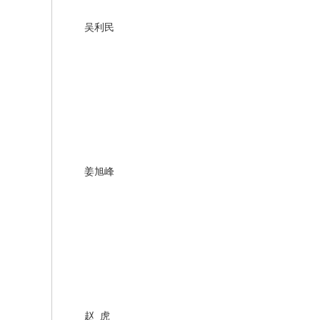
吴利民
姜旭峰
赵
虎