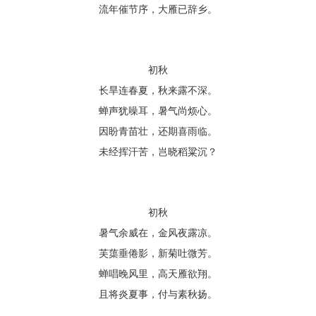
流年催节序，大雁已辞乡。
初秋
长旱连春夏，秋来露不深。
蝉声犹噪耳，暑气尚烦心。
因盼青苗壮，还期喜雨临。
未经挥汗苦，岂晓稻粱沉？
初秋
暑气余威在，金风夜露凉。
芙蕖垂倦影，新菊吐微芳。
蝉唱晚风里，高天雁欲翔。
且将炎夏事，付与素秋扬。