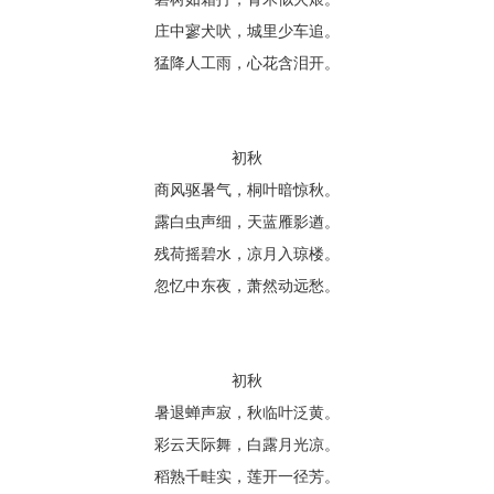
庄中寥犬吠，城里少车追。
猛降人工雨，心花含泪开。
初秋
商风驱暑气，桐叶暗惊秋。
露白虫声细，天蓝雁影遒。
残荷摇碧水，凉月入琼楼。
忽忆中东夜，萧然动远愁。
初秋
暑退蝉声寂，秋临叶泛黄。
彩云天际舞，白露月光凉。
稻熟千畦实，莲开一径芳。