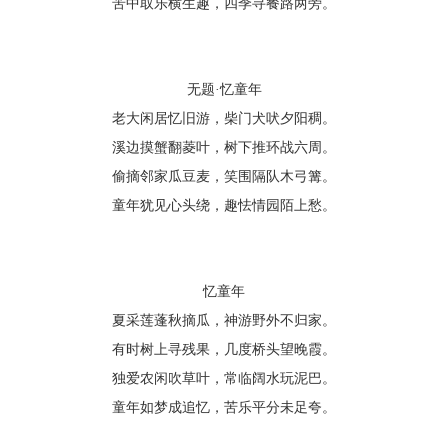
苦中取乐横生趣，四季寻餐路两旁。
无题
·忆童年
老大闲居忆旧游，柴门犬吠夕阳稠。
溪边摸蟹翻菱叶，树下推环战六周。
偷摘邻家瓜豆麦，笑围隔队木弓篝。
童年犹见心头绕，趣怯情园陌上愁。
忆童年
夏采莲蓬秋摘瓜，神游野外不归家。
有时树上寻残果，几度桥头望晚霞。
独爱农闲吹草叶，常临阔水玩泥巴。
童年如梦成追忆，苦乐平分未足夸。