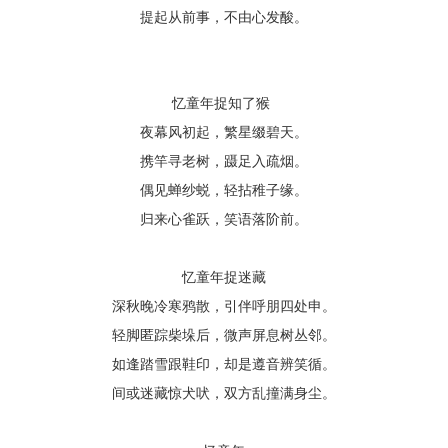
提起从前事，不由心发酸。
忆童年捉知了猴
夜幕风初起，繁星缀碧天。
携竿寻老树，蹑足入疏烟。
偶见蝉纱蜕，轻拈稚子缘。
归来心雀跃，笑语落阶前。
忆童年捉迷藏
深秋晚冷寒鸦散，引伴呼朋四处申。
轻脚匿踪柴垛后，微声屏息树丛邻。
如逢踏雪跟鞋印，却是遵音辨笑循。
间或迷藏惊犬吠，双方乱撞满身尘。