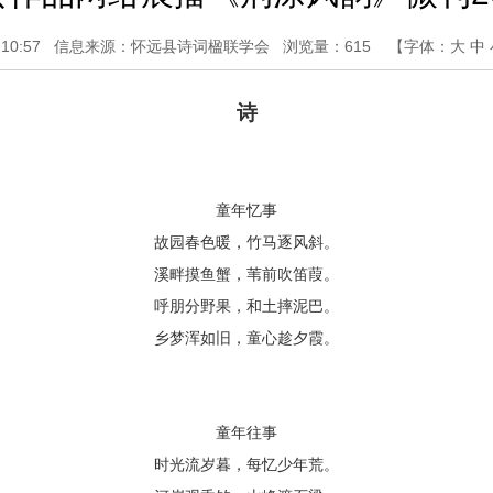
10:57
信息来源：怀远县诗词楹联学会
浏览量：
615
【字体：
大
中
诗
童年忆事
故园春色暖，竹马逐风斜。
溪畔摸鱼蟹，苇前吹笛葭。
呼朋分野果，和土摔泥巴。
乡梦浑如旧，童心趁夕霞。
童年往事
时光流岁暮，每忆少年荒。