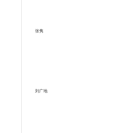
张隽
刘广地