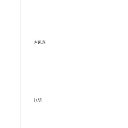
左凤喜
张明