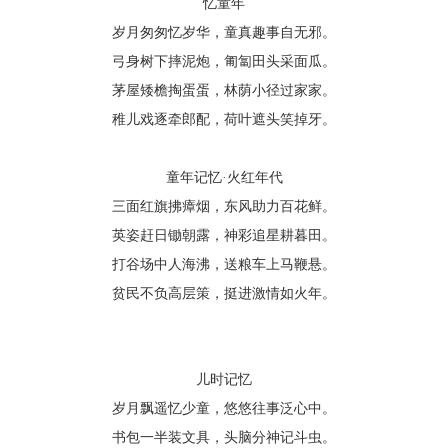
忆童年
岁月匆匆忆岁华，童真趣事自无邪。
弓身树下摔泥炮，匍匐田头采面瓜。
茅屋矮檐掏蛋蛋，林荫小径过家家。
稚儿戏逐牵郎配，荷叶遮头笑掉牙。
童年记忆
·火红年代
三面红旗拂瘴烟，东风助力百花鲜。
英姿赶日锄朝露，神彩追星耕暮田。
打谷场中人海沸，送粮车上马鞭悬。
贫民不负高层策，挺进激情如火年。
儿时记忆
岁月飘遥忆少童，悠悠往事泛心中
。
书包一半装文具，头脑分神记斗虫。