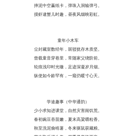
摔泥中空赢纸卡，弹珠入洞输弹弓。
摸虾逮蟹儿时趣，昼夜风烟映彩虹。
童年小木车
尘封藏室数经年，斑驳犹存木质坚。
曾载童音穿巷里，常随家父绕阶前。
轮痕浅印时光辙，足迹深凝岁月烟。
纵使如今龄罕有，一窥仍暖寸心天。
学途趣事（中华通韵）
少小求知进课堂，自然灾害闹饥荒。
春初豌豆吞苗嫩，夏末高粱嚼粒香。
秋至洗泥偷啃薯，冬来驱鼠获藏粮。