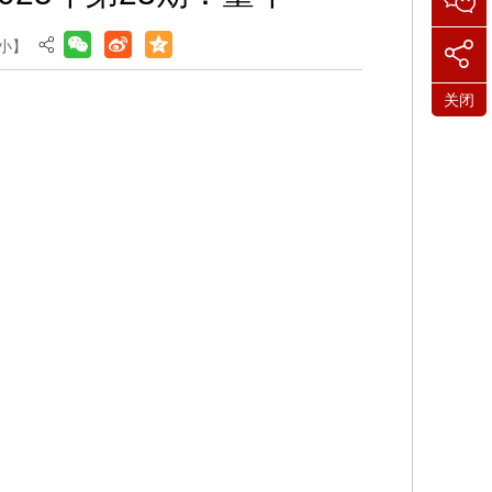
小
】
关闭