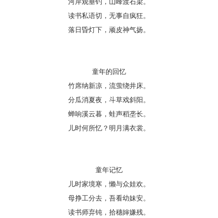
河岸观垂钓，山峰渡石梁。
读书私语切，无事自疯狂。
落日昏灯下，顽皮神气扬。
童年的回忆
竹席纳新凉，流萤绕井床。
分瓜消夏夜，斗草戏斜阳。
蝉响溪云暮，蛙声稻垄长。
儿时何所忆？明月满衣裳。
童年记忆
儿时家境寒，懒与众娃欢。
母挣工分去，吾看幼妹安。
读书师弃钝，拾穗婶嫌残。