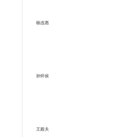
杨连惠
孙怀侯
王殿夫