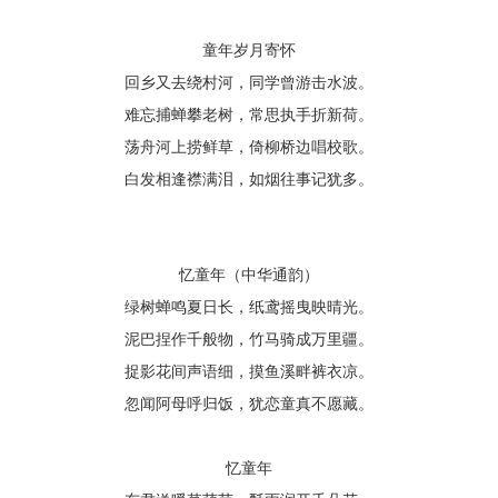
童年岁月寄怀
回乡又去绕村河，同学曾游击水波。
难忘捕蝉攀老树，常思执手折新荷。
荡舟河上捞鲜草，倚柳桥边唱校歌。
白发相逢襟满泪，如烟往事记犹多。
忆童年（中华通韵）
绿树蝉鸣夏日长，纸鸢摇曳映晴光。
泥巴捏作千般物，竹马骑成万里疆。
捉影花间声语细，摸鱼溪畔裤衣凉。
忽闻阿母呼归饭，犹恋童真不愿藏。
忆童年