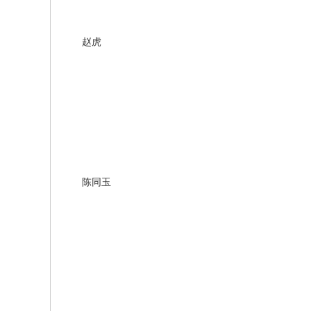
赵虎
陈同玉