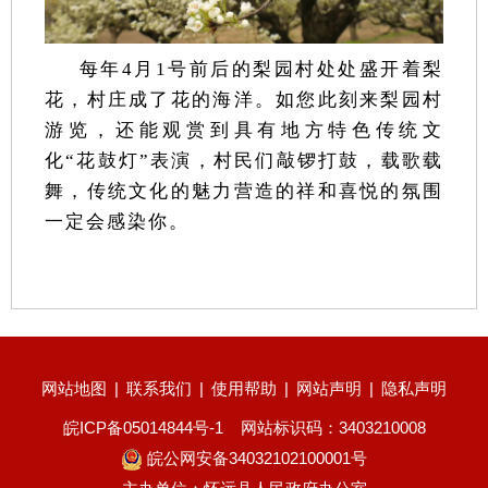
每年4月1号前后的梨园村处处盛开着梨
花，村庄成了花的海洋。如您此刻来梨园村
游览，还能观赏到具有地方特色传统文
化“花鼓灯”表演，村民们敲锣打鼓，载歌载
舞，传统文化的魅力营造的祥和喜悦的氛围
一定会感染你。
网站地图
|
联系我们
|
使用帮助
|
网站声明
|
隐私声明
皖ICP备05014844号-1
网站标识码：3403210008
皖公网安备34032102100001号