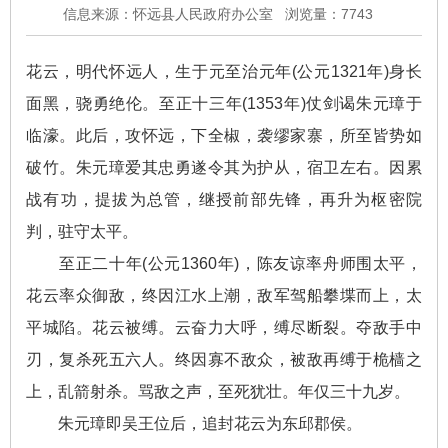
信息来源：怀远县人民政府办公室
浏览量：
7743
花云，明代怀远人，生于元至治元年(公元1321年)身长
面黑，骁勇绝伦。至正十三年(1353年)仗剑谒朱元璋于
临濠。此后，攻怀远，下全椒，袭缪家寨，所至皆势如
破竹。朱元璋爱其忠勇遂令其为护从，宿卫左右。因累
战有功，提拔为总管，继授前部先锋，再升为枢密院
判，驻守太平。
至正二十年(公元1360年)，陈友谅率舟师围太平，
花云率众御敌，终因江水上潮，敌军驾船攀堞而上，太
平城陷。花云被缚。云奋力大呼，缚尽断裂。夺敌手中
刃，复杀死五六人。终因寡不敌众，被敌再缚于桅樯之
上，乱箭射杀。骂敌之声，至死犹壮。年仅三十九岁。
朱元璋即吴王位后，追封花云为东邱郡侯。