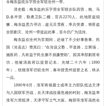
令梅东益统乐字营全军驻沧州一带。
清史载：梅东益的乐字营全军辖步队四营，炮、马
队各半营，勤勇卫队二棚，官兵2270人。此地匪盗猖
獗，梅东益悉力寻访，趁元旦雪夜，率兵突袭，将匪盗
全部剿灭。沧州一带提起此事，至今仍广为流传。
梅东益在沧州为官期间，还做了不少好事善事。民
国《沧县志》赞其曰：“在沧设义塾，平道路，立粥场，
施医药，凡有益于民生糜不捐廉赞助”。因其率部剿匪有
功，他被清政府以提督记名。光绪二十六年（1890
年），统领淮军仍驻沧州，奏补授贵州提督之名，秩从
一品。
1890年6月，淮军将领聂士成率主力部队抵达天津
与八国联军开战，在天津战役最危难的时刻，梅东益率
淮军六营抵津，天津守军士气大振。梅部等淮军虽然在