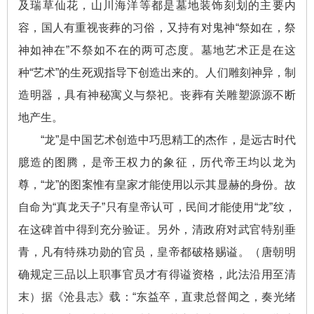
及瑞草仙花，山川海洋等都是墓地装饰刻划的主要内
容，国人有重视丧葬的习俗，又持有对鬼神“祭如在，祭
神如神在”不祭如不在的两可态度。墓地艺术正是在这
种“艺术”的生死观指导下创造出来的。人们雕刻神异，制
造明器，具有神秘寓义与祭祀。丧葬有关雕塑源源不断
地产生。
“龙”是中国艺术创造中巧思精工的杰作，是远古时代
臆造的图腾，是帝王权力的象征，历代帝王均以龙为
尊，“龙”的图案惟有皇家才能使用以示其显赫的身份。故
自命为“真龙天子”只有皇帝认可，民间才能使用“龙”纹，
在这碑首中得到充分验证。另外，清政府对武官特别垂
青，凡有特殊功勋的官员，皇帝都破格赐谥。（唐朝明
确规定三品以上职事官员才有得谥资格，此法沿用至清
末）据《沧县志》载：“东益卒，直隶总督闻之，奏光绪