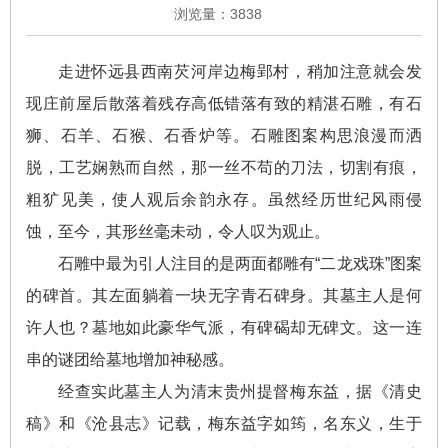
浏览量：
3838
走进怀远县西南芡河岸边梅郢村，稍加注意就会发
现庄前屋后散落着残存高低错落有致的精湛石雕，有石
狮、石羊、石猴、石香炉等。石雕图案构思浪漫而洒
脱，工艺娴熟而自然，那一丝不苟的刀法，切割有痕，
粗犷见美，使人观后余韵永存。虽然经历世纪风雨侵
蚀，至今，其形丝毫未动，令人叹为观止。
石雕中最为引人注目的是两面都雕有“二龙戏珠”图案
的碑首。其左面躺着一块无字青石碑身。其墓主人是何
许人也？墓地如此豪华气派，有碑碣却无碑文。这一连
串的谜团给墓地增加神秘感。
经查实此墓主人为清末贵州提督梅东益，据《清史
稿》和《沧县志》记载，梅东益字如筠，名东义，生于