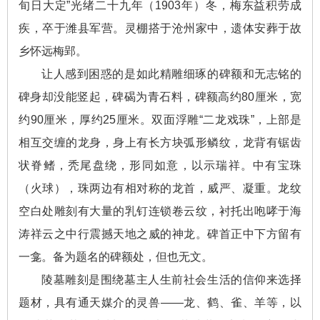
旬日大定”光绪二十九年（1903年）冬，梅东益积劳成
疾，卒于潍县军营。灵棚搭于沧州家中，遗体安葬于故
乡怀远梅郢。
让人感到困惑的是如此精雕细琢的碑额和无志铭的
碑身却没能竖起，碑碣为青石料，碑额高约80厘米，宽
约90厘米，厚约25厘米。双面浮雕“二龙戏珠”，上部是
相互交缠的龙身，身上有长方块弧形鳞纹，龙背有锯齿
状脊鳍，秃尾盘绕，形同如意，以示瑞祥。中有宝珠
（火球），珠两边有相对称的龙首，威严、凝重。龙纹
空白处雕刻有大量的乳钉连锁卷云纹，衬托出咆哮于海
涛祥云之中行震撼天地之威的神龙。碑首正中下方留有
一龛。备为题名的碑额处，但也无文。
陵墓雕刻是围绕墓主人生前社会生活的信仰来选择
题材，具有通天媒介的灵兽——龙、鹤、雀、羊等，以