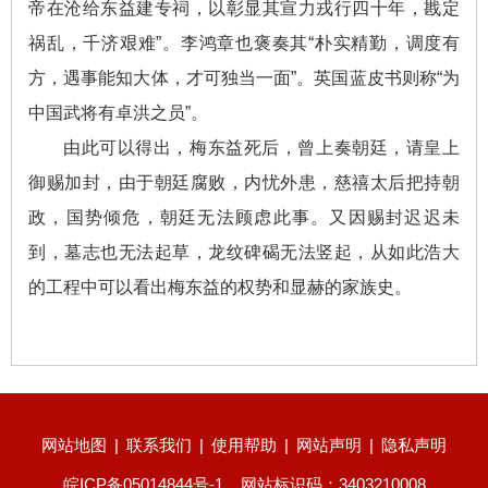
帝在沧给东益建专祠，以彰显其宣力戎行四十年，戡定
祸乱，千济艰难”。李鸿章也褒奏其“朴实精勤，调度有
方，遇事能知大体，才可独当一面”。英国蓝皮书则称“为
中国武将有卓洪之员”。
由此可以得出，梅东益死后，曾上奏朝廷，请皇上
御赐加封，由于朝廷腐败，内忧外患，慈禧太后把持朝
政，国势倾危，朝廷无法顾虑此事。又因赐封迟迟未
到，墓志也无法起草，龙纹碑碣无法竖起，从如此浩大
的工程中可以看出梅东益的权势和显赫的家族史。
网站地图
|
联系我们
|
使用帮助
|
网站声明
|
隐私声明
皖ICP备05014844号-1
网站标识码：3403210008