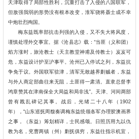
天津取得了局部性胜利，沉重打击了入侵的八国联军，
但敌强我弱的形势没有根本改变，淮军骁将聂士成不幸
中炮壮烈殉国。
梅东益既率部抗击列强的入侵，又不失大将风度，
谨慎处理外交事宜。据《沧县志》载：“当匪（义和团）
焰方涨时，旅沧教士（天主教堂神甫及传教士）岌岌可
危，东益设计护至沪事平。沧州已入停试之列，东益抗
争免于议。外国联军驻津，清军无敢越界剿贼者，东益
与外人商定部曲往来无阻，土匪得一肃清。直隶总督李
鸿章赞其在津南保全大局益和局非浅”。天津、河间两部
曾有戡乱碑记其事。战后，光绪二十八年（1902
年），“山东巡抚周馥奏调梅东益统领各军办理胶澳画界
之事，（东益）筹划精详，士民感颂。日照历用九以仇
教为名，兖曹两镇（州）剿抚俱穷，东益往指示机宜，