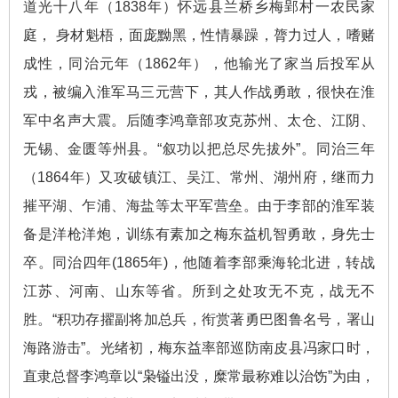
道光十八年（1838年）怀远县兰桥乡梅郢村一农民家
庭， 身材魁梧，面庞黝黑，性情暴躁，膂力过人，嗜赌
成性，同治元年（1862年），他输光了家当后投军从
戎，被编入淮军马三元营下，其人作战勇敢，很快在淮
军中名声大震。后随李鸿章部攻克苏州、太仓、江阴、
无锡、金匮等州县。“叙功以把总尽先拔外”。同治三年
（1864年）又攻破镇江、吴江、常州、湖州府，继而力
摧平湖、乍浦、海盐等太平军营垒。由于李部的淮军装
备是洋枪洋炮，训练有素加之梅东益机智勇敢，身先士
卒。同治四年(1865年)，他随着李部乘海轮北进，转战
江苏、河南、山东等省。所到之处攻无不克，战无不
胜。“积功存擢副将加总兵，衔赏著勇巴图鲁名号，署山
海路游击”。光绪初，梅东益率部巡防南皮县冯家口时，
直隶总督李鸿章以“枭镒出没，糜常最称难以治饬”为由，