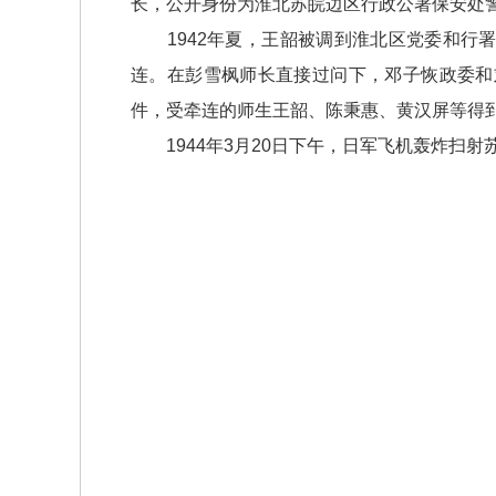
长，公开身份为淮北苏皖边区行政公署保安处
1942年夏，王韶被调到淮北区党委和行署直
连。在彭雪枫师长直接过问下，邓子恢政委和
件，受牵连的师生王韶、陈秉惠、黄汉屏等得
1944年3月20日下午，日军飞机轰炸扫射