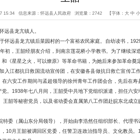
 15:34
信息来源：怀远县人民政府
浏览量：
2742
【字体：
大
中
省怀远县龙亢镇人。
于怀远县龙亢镇后菜园村的一个富裕农民家庭。自幼读书，192
33年初，王韶经朋友介绍，到南京莲花桥小学教书。为了继续深
》和《星星之火，可以燎原》等革命书籍，为她后来参加革命奠
月，加入江都抗日救国流动宣传团，在安徽各县做抗日救亡宣传工作
。在六安工作期间与孟超领导的徐州青年工作团会合，先后在寿
党。1938年七八月间，王韶受中共地下党组织派遣，担任六
、王韶等秘密党员，以及省动委会直属第八工作团赴皖东北成立
皖特委（属山东分局领导），开始由李浩然任组织部长、代理书
，10月王韶被调回区党委，任警卫连政治指导员、文化教员。1