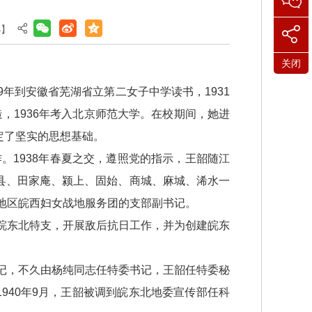
小
】
关闭
9年到安徽省芜湖省立第二女子中学读书，1931
造，1936年考入北京师范大学。在校期间，她进
定了坚实的思想基础。
。1938年春夏之交，遵照党的指示，王韶随江
县、田家庵、颍上、固始、商城、麻城、浠水一
安地区皖西妇女战地服务团的支部副书记。
皖东北特支，开展敌后抗日工作，并为创建皖东
记，不久由杨纯同志任特委书记，王韶任特委秘
940年9月，王韶被调到皖东北地委宣传部任科