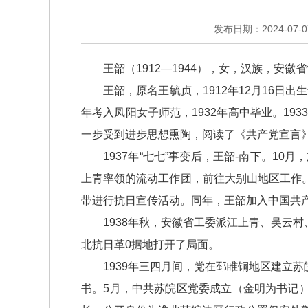
发布日期：2024-07-07
王韶（1912—1944），女，汉族，安徽
王韶，原名王毓贞，1912年12月16日出生
年考入凤阳女子师范，1932年高中毕业。19
一步受到进步思想熏陶，阅读了《共产党宣言
1937年“七七”事变后，王韶-南下。10
上青率领的流动工作团，前往大别山地区工作
带进行抗日宣传活动。同年，王韶加入中国共产
1938年秋，安徽省工委派江上青、吴云村
北抗日革0据地打开了局面。
1939年三四月间，党在邳睢铜地区建立苏
书。5月，中共苏皖区党委成立（金明为书记）