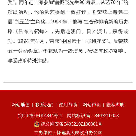
奖”。同年赴上海参加“俞振飞先生90 寿辰，从艺70 年”的
演出活动，他的演艺得到一致好评，并荣获上海第三
届“白玉兰”主角奖。1993 年，他与-红合作排演新编历史
剧《吕布与貂蝉》，先后赴澳门、日本演出，获得成
功。1994 年4 月，荣获“中国第十一届梅花奖”。后荣获
五一劳动奖章。李龙斌为一级演员，安徽省政协常委，
享受政府特殊津贴。
网站地图
|
联系我们
|
使用帮助
|
网站声明
|
隐私声明
皖ICP备05014844号-1
网站标识码：3403210008
皖公网安备34032102100001号
主办单位：怀远县人民政府办公室