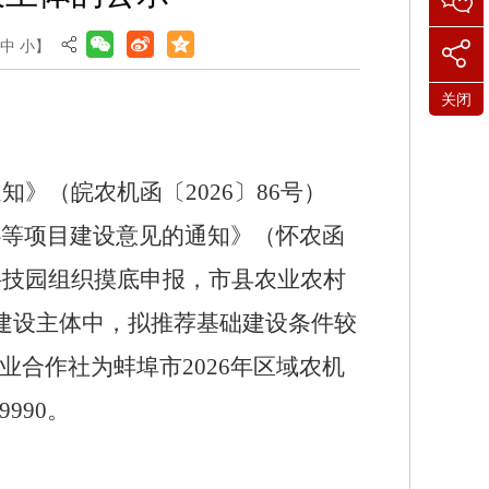
中
小
】
关闭
通知》（皖农机函〔
2026
〕
86
号）
心等项目建设意见的通知》（怀农函
科技园组织摸底申报，市县农业农村
建设主体中，拟推荐基础建设条件较
业合作社为蚌埠市
2026
年区域农机
79990
。