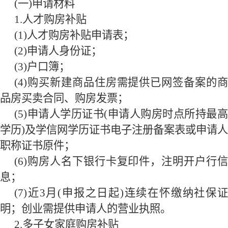
(一)申请材料
1.
人才购房补贴
(
1
)人才购房补贴申请表；
(
2
)申请人身份证；
(
3
)户口簿；
(
4
)购买新建商品住房需提供已网签备案的商
品房买卖合同、购房发票；
(
5
)申请人学历证书(申请人购房时点所持最高
学历)及学信网学历证书电子注册备案表或申请人
职称证书原件；
(
6
)购房人名下银行卡复印件，注明开户行信
息；
(
7
)近
3
月(申报之日起)连续在怀缴纳社保
明；创业需提供申请人的营业执照。
2.
多子女家庭购房补贴