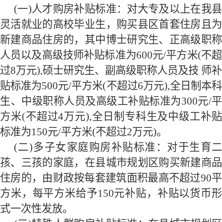
(一)人才购房补贴标准：
对大专及以上在我
灵活就业的高校毕业生，购买县区首套住房且为
新建商品住房的，其中博士研究生、正高级职称
人员以及高级技师补贴标准为
600
元/平方米(不
过8万元),硕士研究生、副高级职称人员及技 师补
贴标准为
500
元/平方米(不超过
6
万元),全日制本
生、中级职称人员及高级工补贴标准为
300
元/平
方米(不超过
4
万元),全日制专科生及中级工补
标准为
150
元/平方米(不超过
2
万元)。
(二)多子女家庭购房补贴标准：
对于生育
孩、三孩的家庭，在县城市规划区购买新建商品
住房的，由财政按每套建筑面积最高不超过
90
方米，每平方米给予
150
元补贴，补贴以货币
式一次性发放。