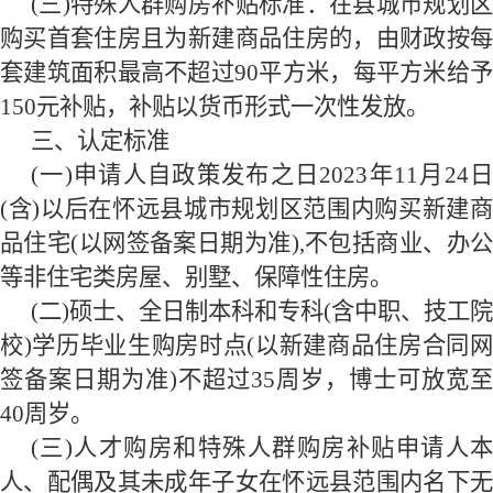
(三)特殊人群购房补贴标准：
在县城市规划
购买首套住房且为新建商品住房的，由财政按每
套建筑面积最高不超过
90
平方米，每平方米给予
150
元补贴，补贴以货币形式一次性发放。
三、认定标准
(一)申请人自政策发布之日
2023
年
11
月
24
(含)以后在怀远县城市规划区范围内购买新建商
品住宅(以网签备案日期为准),不包括商业、办公
等非住宅类房屋、别墅、保障性住房。
(二)硕士、全日制本科和专科(含中职、技工院
校)学历毕业生购房时点(以新建商品住房合同网
签备案日期为准)不超过
35
周岁，博士可放宽至
40
周岁。
(三)人才购房和特殊人群购房补贴申请人本
人、配偶及其未成年子女在怀远县范围内名下无