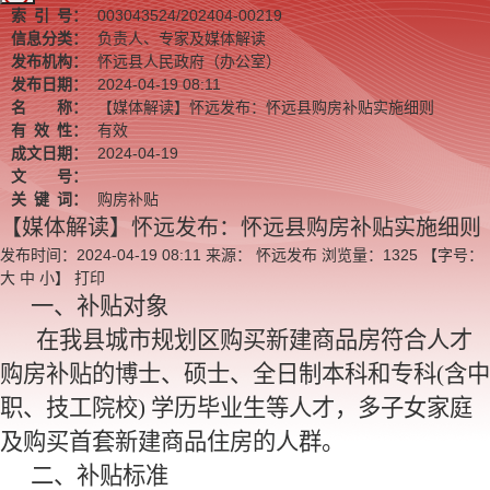
索
引
号：
003043524/202404-00219
信息分类：
负责人、专家及媒体解读
发布机构：
怀远县人民政府（办公室）
发布日期：
2024-04-19 08:11
名 称：
【媒体解读】怀远发布：怀远县购房补贴实施细则
有
效
性：
有效
成文日期：
2024-04-19
文 号：
关
键
词：
购房补贴
【媒体解读】怀远发布：怀远县购房补贴实施细则
发布时间：2024-04-19 08:11
来源： 怀远发布
浏览量：
1325
【字号：
大
中
小
】
打印
一、补贴对象
在我县城市规划区购买新建商品房符合人才
购房补贴的博士、硕士、全日制本科和专科(含中
职、技工院校) 学历毕业生等人才，多子女家庭
及购买首套新建商品住房的人群。
二、补贴标准