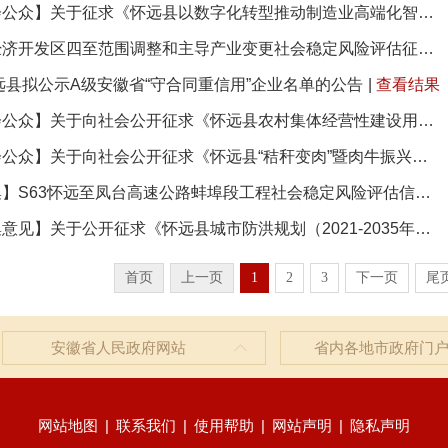
【面向社会公众】关于征求《怀远县以数字化转型推动制造业高端化智能化绿色化发展实施方案（征求意见稿）...
安徽怀远经济开发区四至范围调整和主导产业变更社会稳定风险评估征询意见公示
怀远县拟公示A级安徽省“守合同重信用”企业名单的公告
|
查看结果
【面向社会公众】关于向社会公开征求《怀远县农村集体经营性建设用地使用暂行管理办法（试行）》意见的公告
【面向社会公众】关于向社会公开征求《怀远县“秸秆变肉”暨肉牛振兴计划实施方案（征求意见稿）》意见的...
【公众征集】S63怀远至凤台高速公路蚌埠段工程社会稳定风险评估信息公开及意见征求
【公众征集意见】关于公开征求《怀远县城市防洪规划（2021-2035年）》（征求意见稿）的公告
首页
上一页
1
2
3
下一页
尾
安徽省人民政府网站
省内各地市政府门
网站地图
|
联系我们
|
使用帮助
|
网站声明
|
隐私声明