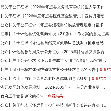
怀远县教育局关于公开征求《2026年怀远县义务教育学校招生入学工作实施方案（征求意见稿）》意见的公告
【意见征集】关于征求《2026年度怀远县医保基金监管集中宣传月活动实施方案（征求意见稿）》意见的函
【面向社会公众】关于公开征求《怀远县烟花爆竹燃放管理规定（征求意见稿）》修改意见的公告
征集】关于怀远县优化营商环境（2.0版）工作方案的意见征集
【面向社会公众】关于征求《怀远县自然灾害救助应急预案（征求意见稿）》意见的公告
【面向社会公众】怀远县教育局关于公开征求《2025年怀远县义务教育学校招生入学工作实施方案（征求意见稿...
【面向社会公众】关于公开征求《怀远县未成年人“青苗”培育行动实施方案（征求意见稿）》意见的公告
集】关于涡河一桥本体保护修缮方案公开征求意见的公告
|
查看结
会公众】涂山－白乳泉风景名胜区总体规划意见征集
|
查看结果
安徽怀远经济开发区总体发展规划 （2024-2035年）（主导产业变更）环境影响报告书征求意见稿公示
县政府工作意见建议的公告
|
查看结果
【面向社会公众】关于征求《怀远县青少年科技创新县长奖评选办法（征求意见稿）》意见的公告